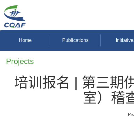
Home
Publications
Initiative
Projects
培训报名 | 第三
室）稽
Pr