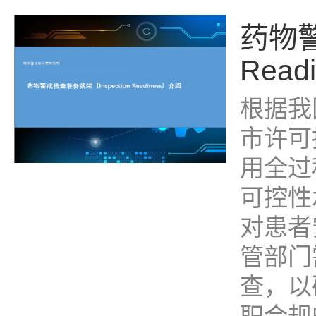
药物警
Read
根据我
市许可
用全过
可控性
对患者
管部门
查，以