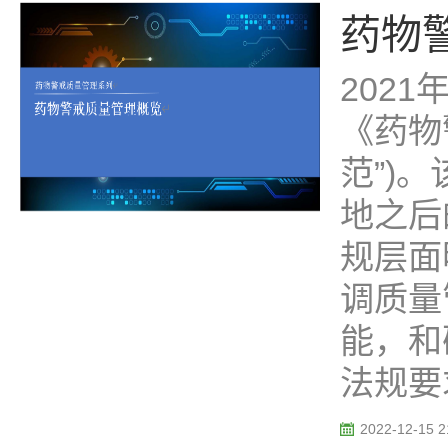
药物警
202
《药物
范”)
地之后
规层面
调质量
能，和
法规要求
2022-12-15 2