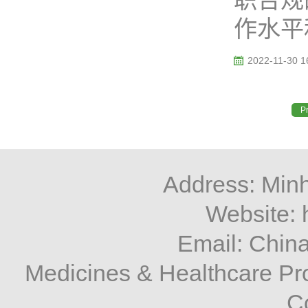
职合规
作水平和
2022-11-30 1
P
Address: Minh
Website: 
Email: Chi
Medicines & Healthcare P
C