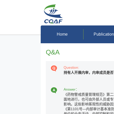
Home
Publicatio
Q&A
Question:
持有人开展内审，内审成员是否
Answer：
《药物警戒质量管理规范》第二
面地进行，也可由外部人员或专
影响。这些影响客观性的威胁因
110
1
—
《
第
号
内部审计基本准
单位的业务活动、内部控制和风