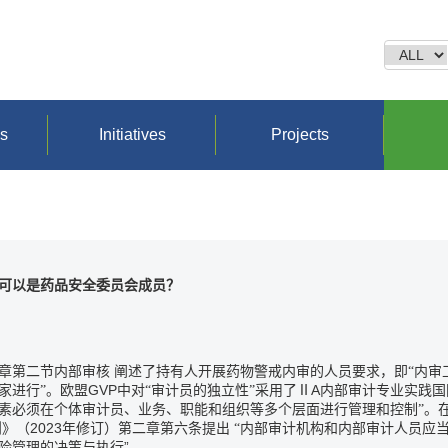
ns
Initiatives
Projects
可以是药品安全委员会成员？
章第二节内部审核
阐述了持有人开展药物警戒内审的人员要求，即“内审
GVP
A
家进行”。欧盟
中对“审计员的独立性”采用了Ⅱ
内部审计专业实践国
素必须在个体审计员、业务、职能和组织等多个层面进行管理和控制”。在
2023
则》（
年修订）
第二章第六条提出
“
内部审计机构和内部审计人员应
”
险管理的决策与执行
。