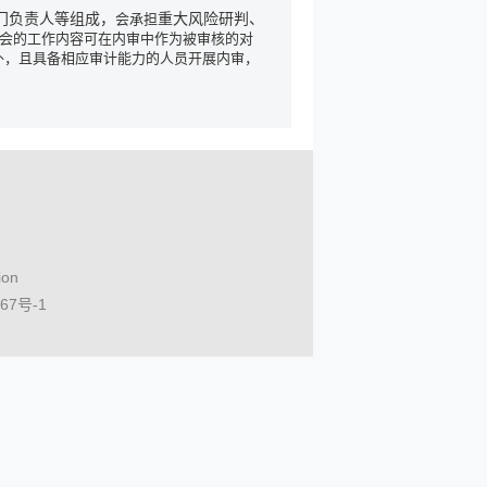
门负责人等组成，
会承担
重大风险研判、
会的工作内容可在内审中作为被审核的对
外，且具备相应审计能力的人员开展内审，
ion
167号-1