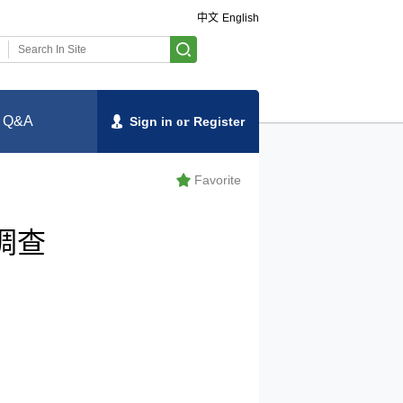
中文
English
Q&A
Sign in
or
Register
Favorite
度调查