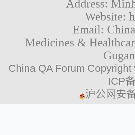
Address: Minh
Website: h
Email: Chin
Medicines & Healthca
Gugan
China QA Forum Copyright 
ICP备
沪公网安备 3