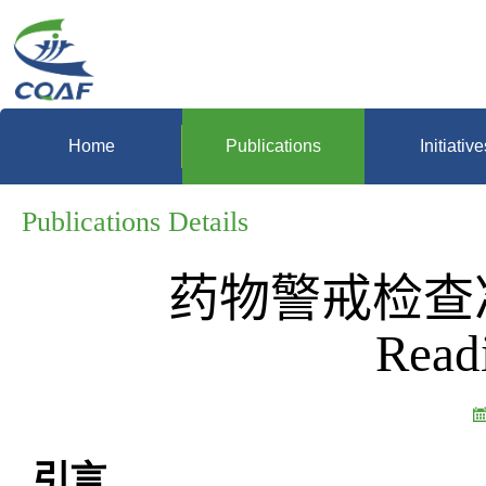
Home
Publications
Initiative
Publications Details
药物警戒检查准备
Rea
引言