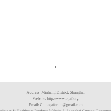
1
Address: Minhang District, Shanghai
Website: http://www.cqaf.org
Email: Chinaqaforum@gmail.com
dicines & Healthcare Products Website｜ Shanghai Gugang Construct