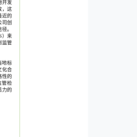
物开发
致，这
最近的
公司创
途径。
S）来
到监管
当地标
文化合
略性的
监管检
活力的