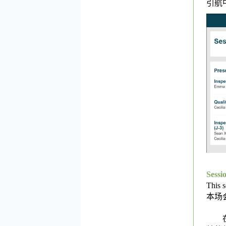
引航
Sess
This 
本场