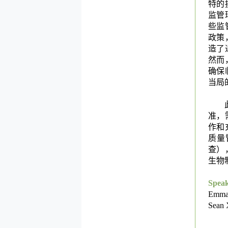
特的
监管
些监
政策
造了
然而
确保
当局
准，
作和
质量
查）
生物
Spea
Emm
Sea