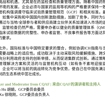
挑战和机遇，尤其是在药监检查和质量管理方面。随着中国药
环境的发展，企业必须与国家药监局等机构的严格要求保持一
管机构强调遵守临床试验质量管理规范（GCP）和相关标准。
，如集中采购和中国国内创新激励措施，加剧了竞争，同时为
通过与当地/全球参与者和供应商建立伙伴关系加速进入市场的
，监管检查仍然严格，需要申办者以健全的质量管理体系（QM
临床试验数据的完整性、申办者监管、不良事件报告等方面达
的要求。
此外，国际标准与中国特定要求的整合，例如协调ICH指南与
需要战略上的适应性。成功取决于主动采取风险缓解措施、跨
充分利用政府支持的创新举措，从而促进集群式创新。通过策
管理解决方案和灵活的与监管机构互动（如有条不紊地迎接
，企业可以将当前的挑战转化为竞争优势，使自己在中国充满
制药生态系统中茁壮成长。
ker and Moderator from CQAF |
来自CQAF的演讲者和主持人
a Hu 胡娟，GCP委员会委员
n Xu 徐晓刚，GCP委员会负责人