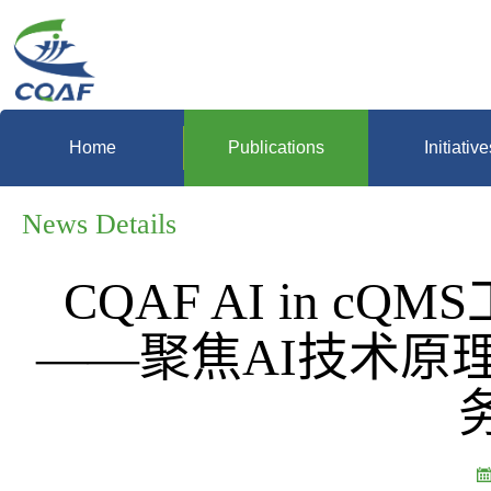
Home
Publications
Initiative
News Details
CQAF AI in 
——聚焦AI技术原理