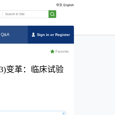
中文
English
Q&A
Sign in
or
Register
Favorite
E6(R3)变革：临床试验