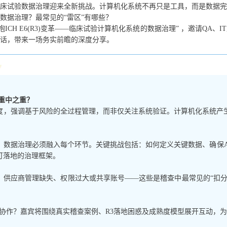
落地，临床试验数据治理迎来全新挑战。计算机化系统不再只是工具，而是数
数据治理？最常见的“雷区”有哪些？
“拥抱ICH E6(R3)变革——临床试验计算机化系统的数据治理” ，邀请Q
话，带来一场务实前瞻的深度分享。
)的重中之重？
高度，强调基于风险的全过程管理，而非仅关注系统验证。计算机化系统
数据治理必须融入每个环节。关键挑战包括：如何定义关键数据、确保A
可落地的治理框架。
、供应商管理缺失、权限过大或共享账号——这些是稽查中最常见的“扣分
何协作？嘉宾将围绕真实稽查案例、R3落地困惑及成熟度模型展开互动，