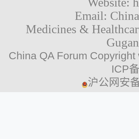
Website: h
Email: Chin
Medicines & Healthca
Gugan
China QA Forum Copyright 
ICP备
沪公网安备 3