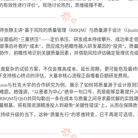
身的有效性进行评价”。现场讨论热烈，思维碰撞不断。
静主讲“基于风险的质量管理（RBQM）与质量源于设计（Quality by
业面临的“三重挤压”——定价承压、研发成本持续攀升、成功率走
是事后补救的“成本”，而应成为前瞻性融入研发基因的“投资”。质
协作，前瞻性地识别关键质量因素，并借助风险评估确定管理优先级
过度复杂的试验方案，不仅会推高成本、延长周期，更可能危及最终
并不支持核心终点的评估，大量非核心流程正吞噬着巨额研发费用。
exion与杜克大学的合作研究为例，展示了如何将质量源于设计原
难题。她强调，“以患者为中心”绝非一句口号，而是能够显著提升
RBQM与QbD共同勾勒出一条在成本与质量之间寻求最优解的实践
量根基，将有限资源精准投入到避免“关键性错误”上，从而在保障
持续升级的当下，这种“质量先行”的思维转变，已不再是可选项