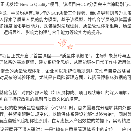
会正式发起“New to Quality”项目。该项目由GCP分委会主席徐晓
学员。学员均拥有1至5年的GCP质量工作经验，而8名导师则皆为
入探索了质量人员的能力模型。基于该模型，并结合学员的具体需
多维度强化学员能力，既包括对法规理解、质量管理体系框架、质
、逻辑思维、影响力构建与合作能力等软实力的提升。
o Quality”项目正式开启了首堂课程——“质量体系概论”，由导师朱
理体系的基本框架，建立系统化思维，从而能够在日常工作中运用体
立健全的质量管理体系，企业可以系统性地规划并实现与自身战略目
对复杂的试验环境，尤其是在风险管理方面，包括保障临床数据的
基础包括：对内外部环境（如人员构成、项目现状等）的深入理解
则在于持续改进的机制与质量文化的培育。
性化的临床质量管理体系（cQMS）时，首先需要充分理解其内外
程，并紧密跟踪法规变化，以确保体系建设能够“以终为始”，同时
，而应遵循风险相称性原则，在考虑投入产出效益的前提下，实现精
议题展开了深入研讨：一是“稽查在质量管理体系中的定位——应