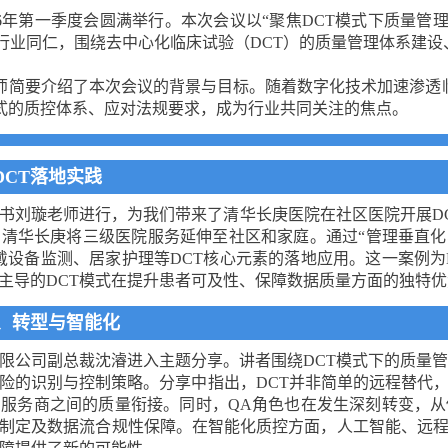
F 2026年第一季度会圆满举行。本次会议以“聚焦DCT模式下质量
的行业同仁，围绕去中心化临床试验（DCT）的质量管理体系建
师简要介绍了本次会议的背景与目标。随着数字化技术加速渗透临
式的质控体系、应对法规要求，成为行业共同关注的焦点。
CT落地实践
书刘璇老师进行，为我们带来了清华长庚医院在社区医院开展D
清华长庚将三级医院服务延伸至社区和家庭。通过“管理垂直
戴设备监测、居家护理等DCT核心元素的落地应用。这一案例为
主导的DCT模式在提升患者可及性、保障数据质量方面的独特优
、转型与智能化
限公司副总裁沈濬进入主题分享。讲者围绕DCT模式下的质量管
险的识别与控制策略。分享中指出，DCT并非简单的远程替代
服务商之间的质量衔接。同时，QA角色也在发生深刻转变，从传统
制定及数据流合规性保障。在智能化质控方面，人工智能、远