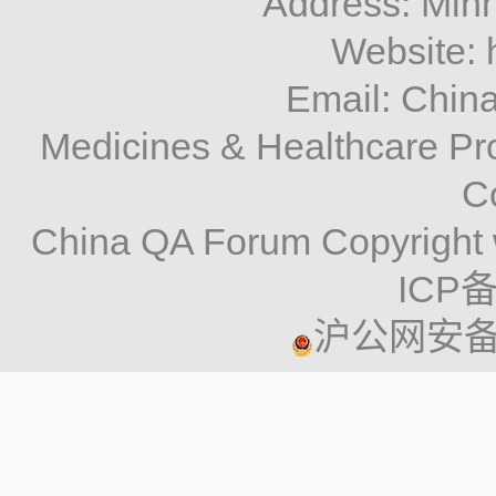
Address: Minh
Website: 
Email: Chi
Medicines & Healthcare P
C
China QA Forum Copyright 
ICP备
沪公网安备 3